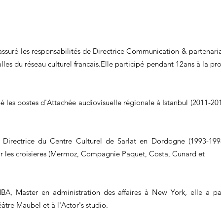
a assuré les responsabilités de Directrice Communication & partenar
les du réseau culturel francais.Elle participé pendant 12ans à la p
pé les postes d'Attachée audiovisuelle régionale à Istanbul (2011-2
Directrice du Centre Culturel de Sarlat en Dordogne (1993-19
sur les croisieres (Mermoz, Compagnie Paquet, Costa, Cunard et
A, Master en administration des affaires à New York, elle a par
tre Maubel et à l'Actor's studio.