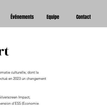
Événements
Equipe
Contact
rt
matie culturelle, dont la
ffectué en 2023 un changement
 Silverscreen Impact,
imension d'ESS (Economie