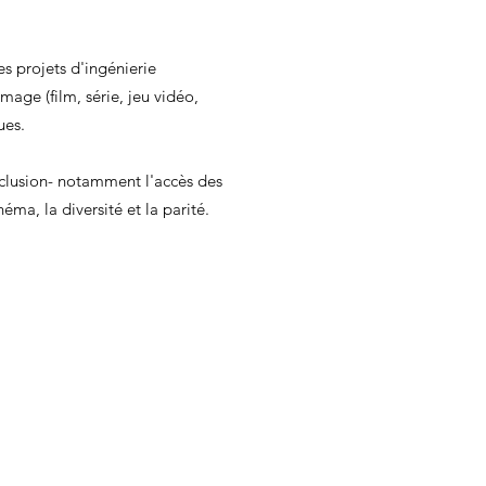
s projets d'ingénierie
 image (film, série, jeu vidéo,
ues.
inclusion- notamment l'accès des
éma, la diversité et la parité.